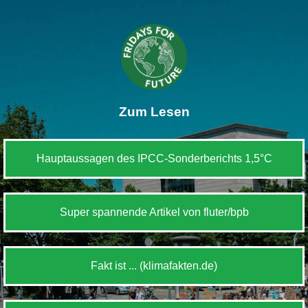
Zum Lesen
Hauptaussagen des IPCC-Sonderberichts 1,5°C
Super spannende Artikel von fluter/bpb
Fakt ist ... (klimafakten.de)